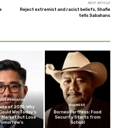
NEXT ARTICLE
e
Reject extremist and racist beliefs, Shafie
tells Sabahans
DUT PENDAPAT
BUSINESS
ass of 2010: Why
Could Win Today’s
Borneo Fortress: Food
 Market but Lose
Security Starts from
Tomorrow’s
School