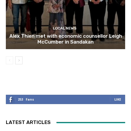
LOCAL NEWS
Alex Thien met with economic counsellor Leigh
McCumber in Sandakan
253
Fans
LIKE
LATEST ARTICLES