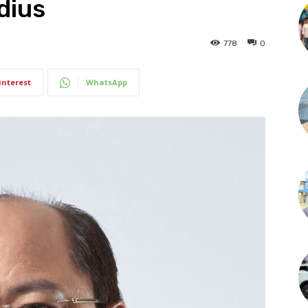
dius
778
0
interest
WhatsApp