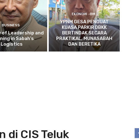
EKONOMI -BM
YPNM GESA PENGUAT
BUSINESS
KUASA PARKIR DBKK
 of Leadership and
BERTINDAK SECARA
ning in Sabah’s
PRAKTIKAL, MUNASABAH
Logistics
DAN BERETIKA