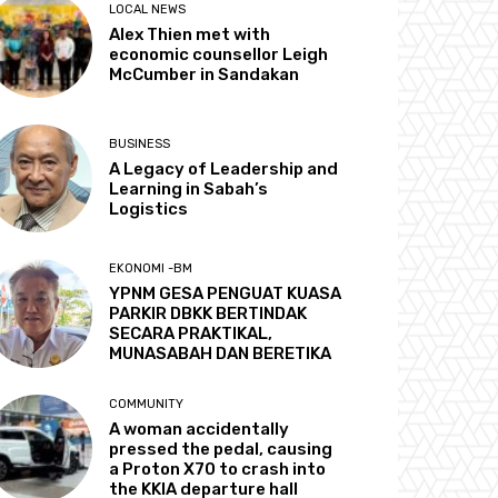
LOCAL NEWS
Alex Thien met with
economic counsellor Leigh
McCumber in Sandakan
BUSINESS
A Legacy of Leadership and
Learning in Sabah’s
Logistics
EKONOMI -BM
YPNM GESA PENGUAT KUASA
PARKIR DBKK BERTINDAK
SECARA PRAKTIKAL,
MUNASABAH DAN BERETIKA
COMMUNITY
A woman accidentally
pressed the pedal, causing
a Proton X70 to crash into
the KKIA departure hall