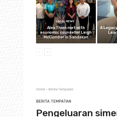
LOCAL NEWS
Alex Thien met with
A Legacy
economic counsellor Leigh
Lear
McCumber in Sandakan