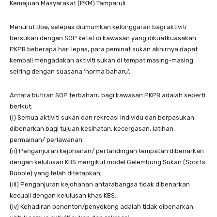
Kemajuan Masyarakat (PKM) Tamparuli.
Menurut Boe, selepas diumumkan kelonggaran bagi aktiviti
bersukan dengan SOP ketat di kawasan yang dikuatkuasakan
PKPB beberapa hari lepas, para peminat sukan akhirnya dapat
kembali mengadakan aktiviti sukan di tempat masing-masing
seiring dengan suasana ‘norma baharu’.
Antara butiran SOP terbaharu bagi kawasan PKPB adalah seperti
berikut:
(i) Semua aktiviti sukan dan rekreasi individu dan berpasukan
dibenarkan bagi tujuan kesihatan, kecergasan, latihan,
permainan/ perlawanan;
(ii) Penganjuran kejohanan/ pertandingan tempatan dibenarkan
dengan kelulusan KBS mengikut model Gelembung Sukan (Sports
Bubble) yang telah ditetapkan;
(iii) Penganjuran kejohanan antarabangsa tidak dibenarkan
kecuali dengan kelulusan khas KBS;
(iv) Kehadiran penonton/penyokong adalah tidak dibenarkan