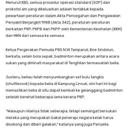
Menurut KBS, semua prosedur operasi standard (SOP) dan
prokotol am yang dikeluarkan adalah tertakluk kepada
pewartaan peraturan dalam Akta Pencegahan dan Pengawalan
Penyakit Berjangkit 1988 (Akta 342), peraturan-peraturan
berkaitan PKP, PKPB dan PKPP oleh Kementerian Kesihatan (KKM)
dan MKN dari semasa ke semasa.
Ketua Pergerakan Pemuda PBS N.14 Tamparuli, Boe Sindolun,
berkata, selain bola sepak, badminton merupakan antara acara
sukan yang diminati masyarakat di Tenghilan termasuklah belia.
Justeru, beliau telah menyumbangkan set bulu tangkis
(shuttlecock) kepada belia di Kampung Linsuk, sini hari ini bagi
memastikan belia di situ dapat kembali ke gelanggang badminton
setelah berehat beberapa lama kerana PKP.
“Walaupun nilainya tidak seberapa, tetapi semangat bersukan
mereka yang merupakan bakal peneraju negara kelak harus
disokong dan diberi galakan,” katanya yang juga Penyelia