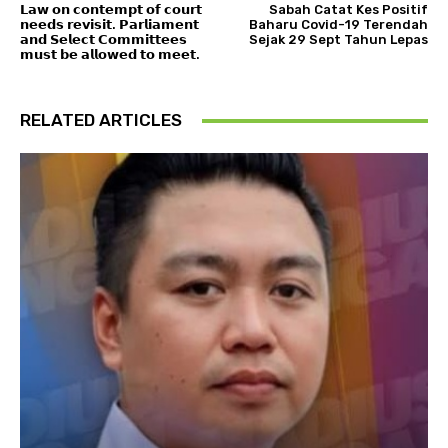
𝗟𝗮𝘄 𝗼𝗻 𝗰𝗼𝗻𝘁𝗲𝗺𝗽𝘁 𝗼𝗳 𝗰𝗼𝘂𝗿𝘁
Sabah Catat Kes Positif
𝗻𝗲𝗲𝗱𝘀 𝗿𝗲𝘃𝗶𝘀𝗶𝘁. 𝗣𝗮𝗿𝗹𝗶𝗮𝗺𝗲𝗻𝘁
Baharu Covid-19 Terendah
𝗮𝗻𝗱 𝗦𝗲𝗹𝗲𝗰𝘁 𝗖𝗼𝗺𝗺𝗶𝘁𝘁𝗲𝗲𝘀
Sejak 29 Sept Tahun Lepas
𝗺𝘂𝘀𝘁 𝗯𝗲 𝗮𝗹𝗹𝗼𝘄𝗲𝗱 𝘁𝗼 𝗺𝗲𝗲𝘁.
RELATED ARTICLES