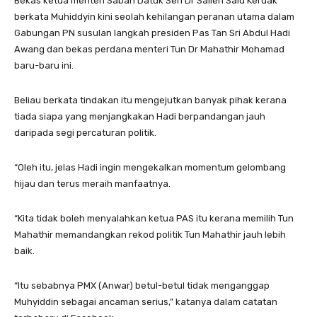
Bekas ketua menteri Sabah Datuk Seri Dr Salleh Said Keruak
berkata Muhiddyin kini seolah kehilangan peranan utama dalam
Gabungan PN susulan langkah presiden Pas Tan Sri Abdul Hadi
Awang dan bekas perdana menteri Tun Dr Mahathir Mohamad
baru-baru ini.
Beliau berkata tindakan itu mengejutkan banyak pihak kerana
tiada siapa yang menjangkakan Hadi berpandangan jauh
daripada segi percaturan politik.
“Oleh itu, jelas Hadi ingin mengekalkan momentum gelombang
hijau dan terus meraih manfaatnya.
“Kita tidak boleh menyalahkan ketua PAS itu kerana memilih Tun
Mahathir memandangkan rekod politik Tun Mahathir jauh lebih
baik.
“Itu sebabnya PMX (Anwar) betul-betul tidak menganggap
Muhyiddin sebagai ancaman serius,” katanya dalam catatan