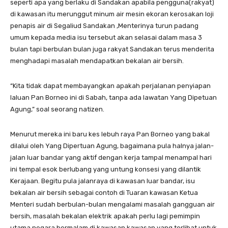
seperti apa yang berlaku di Sandakan apabila pengguna(rakyat)
di kawasan itu merunggut minum air mesin ekoran kerosakan loji
penapis air di Segaliud Sandakan ,Menterinya turun padang
umum kepada media isu tersebut akan selasai dalam masa 3
bulan tapi berbulan bulan juga rakyat Sandakan terus menderita
menghadapi masalah mendapatkan bekalan air bersih.
“Kita tidak dapat membayangkan apakah perjalanan penyiapan
laluan Pan Borneo ini di Sabah, tanpa ada lawatan Yang Dipetuan
Agung,” soal seorang natizen.
Menurut mereka ini baru kes lebuh raya Pan Borneo yang bakal
dilalui oleh Yang Dipertuan Agung, bagaimana pula halnya jalan-
jalan luar bandar yang aktif dengan kerja tampal menampal hari
ini tempal esok berlubang yang untung konsesi yang dilantik
Kerajaan. Begitu pula jalanraya di kawasan luar bandar, isu
bekalan air bersih sebagai contoh di Tuaran kawasan Ketua
Menteri sudah berbulan-bulan mengalami masalah gangguan air
bersih, masalah bekalan elektrik apakah perlu lagi pemimpin
utama negara bermalam di kawasan kawasan yang terlibat untuk