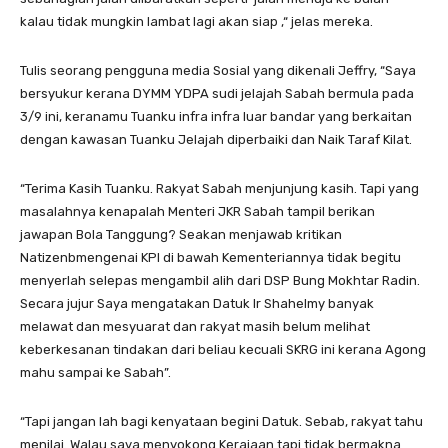
kalau tidak mungkin lambat lagi akan siap ,“ jelas mereka.
Tulis seorang pengguna media Sosial yang dikenali Jeffry, “Saya
bersyukur kerana DYMM YDPA sudi jelajah Sabah bermula pada
3/9 ini, keranamu Tuanku infra infra luar bandar yang berkaitan
dengan kawasan Tuanku Jelajah diperbaiki dan Naik Taraf Kilat.
“Terima Kasih Tuanku. Rakyat Sabah menjunjung kasih. Tapi yang
masalahnya kenapalah Menteri JKR Sabah tampil berikan
jawapan Bola Tanggung? Seakan menjawab kritikan
Natizenbmengenai KPI di bawah Kementeriannya tidak begitu
menyerlah selepas mengambil alih dari DSP Bung Mokhtar Radin.
Secara jujur Saya mengatakan Datuk Ir Shahelmy banyak
melawat dan mesyuarat dan rakyat masih belum melihat
keberkesanan tindakan dari beliau kecuali SKRG ini kerana Agong
mahu sampai ke Sabah”.
“Tapi jangan lah bagi kenyataan begini Datuk. Sebab, rakyat tahu
menilai. Walau saya menyokong Kerajaan tapi tidak bermakna