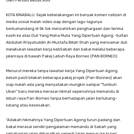
Oleh Penulis Bebas ASG
KOTA KINABALU: Sejak kebelakangan ini banyak komen natizen di
media sosial malah video siap dengan lagu-lagunya
berkumandang di tik tok menzahirkan penghargaan dan terima
kasih ke atas Duli Yang Maha Mulia Yang Dipertuan Agong -Sultan
Abdullah Ri’ayatuddin Al-Mustafa Billah Shah yang mencamar duli
melakukan lawatan kerja kebSabah dan bakal melalui beberapa
jalanraya di bawah Pakej Lebuh Raya Borneo (PAN BORNEO)
Menurut mereka tanpa lawatan kerja Yang Dipertuan Agong
belum pasti bilakah beberapa pakej projek (Pan-Bonneo) akan
siap malah ada yang menyatakan mungkin sampai “Tumbuh
Uban” baru mereka merasai nikmat sepenuhnya memandu di
lebuh raya Pan-Borneo tanpa berhadapan jalan berlubang-
lubang atau kesesakan.
“Adakah hikmahnya Yang Dipertuan Agong turun padang dan
bakal merasai sendiri pengalaman memandu di Sabah yang
sebahagian jalan diibaratkan seperti ‘jalan menuju ke bulan’