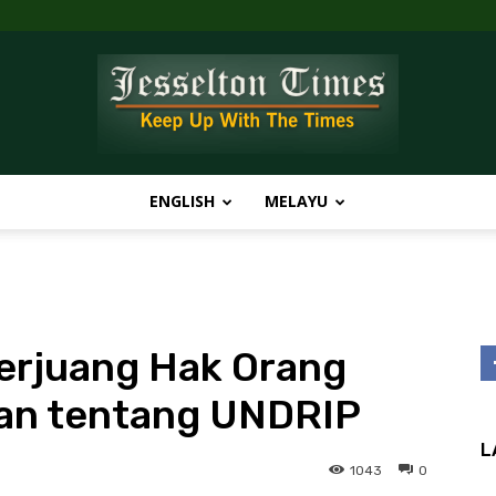
ENGLISH
MELAYU
Jesselton
erjuang Hak Orang
Times
ran tentang UNDRIP
L
1043
0