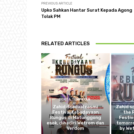
PREVIOUS ARTICLE
Upko Sahkan Hantar Surat Kepada Agong
Tolak PM
RELATED ARTICLES
BERITA TEMPATAN
Zahid dijadual rasmi
Zahid s
Festival Kebudayaan
the 
Rungus di Matunggong
Festiv
esok, dihadiri Wetrom dan
tomorro
Verdom
by We