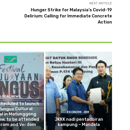
NEXT ARTICLE
Hunger Strike for Malaysia’s Covid-19
Delirium: Calling for Immediate Concrete
Action
LOCAL NEWS
cheduled to launch
Rungus Cultural
EKONOMI -BM
al in Matunggong
w, to be attended
JKKK nadi pentadbiran
trom and Verdom
kampung – Mandela