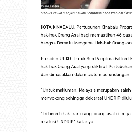
Madius ketika menyampaikan ucaptama pada webinar Sambu
KOTA KINABALU: Pertubuhan Kinabalu Progre
hak-hak Orang Asal bagi memastikan 46 pas
bangsa Bersatu Mengenai Hak-hak Orang-oran
Presiden UPKO, Datuk Seri Panglima Wilfred 
hak-hak Orang Asal yang diiktiraf Pertubuha
dan dimasukkan dalam sistem perundangan n
“Untuk makluman, Malaysia merupakan salah 
menyokong sehingga deklarasi UNDRIP dilu
“Ini bererti hak-hak orang-orang asal di neg
resolusi UNDRIP,” katanya.