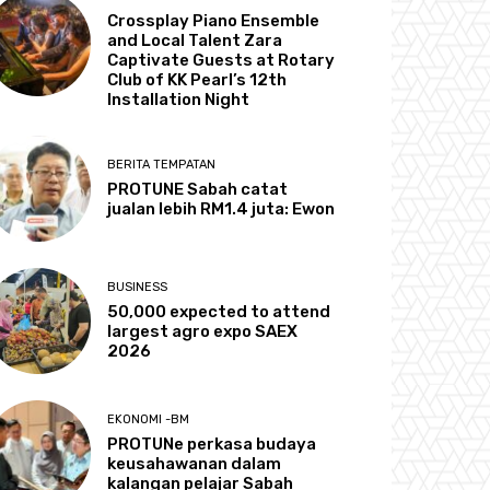
Crossplay Piano Ensemble
and Local Talent Zara
Captivate Guests at Rotary
Club of KK Pearl’s 12th
Installation Night
BERITA TEMPATAN
PROTUNE Sabah catat
jualan lebih RM1.4 juta: Ewon
BUSINESS
50,000 expected to attend
largest agro expo SAEX
2026
EKONOMI -BM
PROTUNe perkasa budaya
keusahawanan dalam
kalangan pelajar Sabah