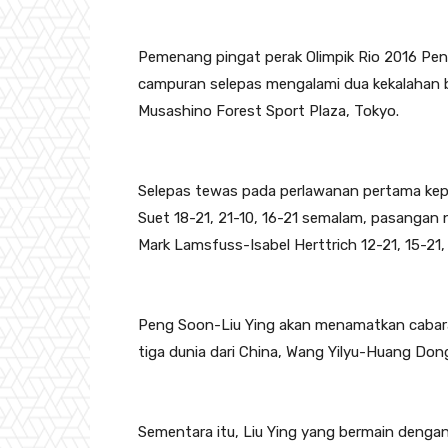
Pemenang pingat perak Olimpik Rio 2016 Peng
campuran selepas mengalami dua kekalahan 
Musashino Forest Sport Plaza, Tokyo.
Selepas tewas pada perlawanan pertama k
Suet 18-21, 21-10, 16-21 semalam, pasangan
Mark Lamsfuss-Isabel Herttrich 12-21, 15-21, h
Peng Soon-Liu Ying akan menamatkan cabar
tiga dunia dari China, Wang Yilyu-Huang Dong
Sementara itu, Liu Ying yang bermain denga