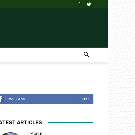
253
Fans
LIKE
ATEST ARTICLES
PEOPLE