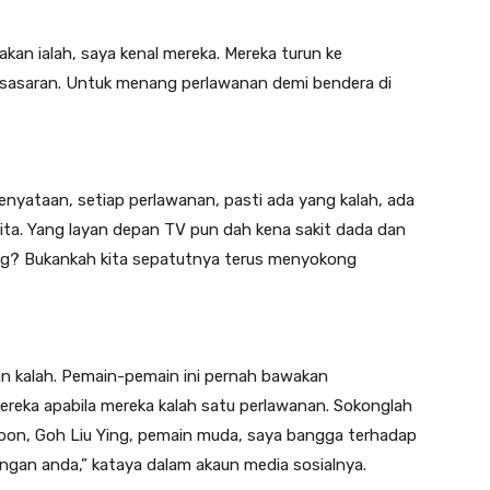
an ialah, saya kenal mereka. Mereka turun ke
 sasaran. Untuk menang perlawanan demi bendera di
 kenyataan, setiap perlawanan, pasti ada yang kalah, ada
ita. Yang layan depan TV pun dah kena sakit dada dan
ng? Bukankah kita sepatutnya terus menyokong
n kalah. Pemain-pemain ini pernah bawakan
ereka apabila mereka kalah satu perlawanan. Sokonglah
oon, Goh Liu Ying, pemain muda, saya bangga terhadap
engan anda,” kataya dalam akaun media sosialnya.