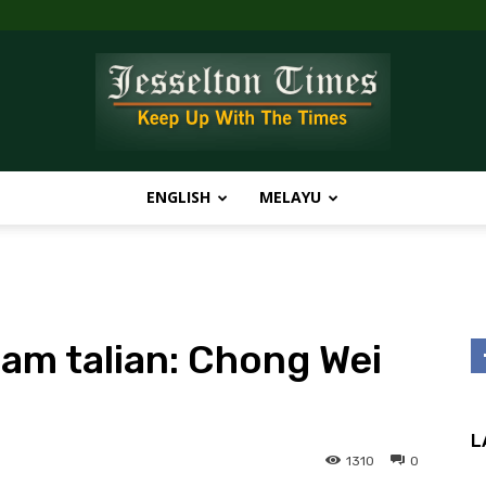
ENGLISH
MELAYU
Jesselton
am talian: Chong Wei
Times
L
1310
0