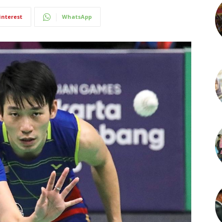
interest
WhatsApp