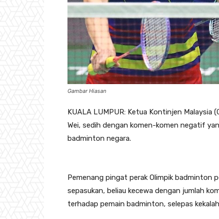
Gambar Hiasan
KUALA LUMPUR: Ketua Kontinjen Malaysia (
Wei, sedih dengan komen-komen negatif yang
badminton negara.
Pemenang pingat perak Olimpik badminton pers
sepasukan, beliau kecewa dengan jumlah ko
terhadap pemain badminton, selepas kekalah