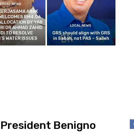
LOCAL NEWS
 KERJASAMA ANAK
 WELCOMES RM4.06
 ALLOCATION BY YAB
LOCAL NEWS
SRI DR AHMAD ZAHID
DI TO RESOLVE
GRS should align with GRS
’S WATER ISSUES
in Sabah, not PAS – Salleh