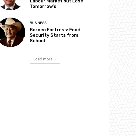
Labour Market but Lose
Tomorrow’s
BUSINESS
Borneo Fortress: Food
Security Starts from
School
Load more