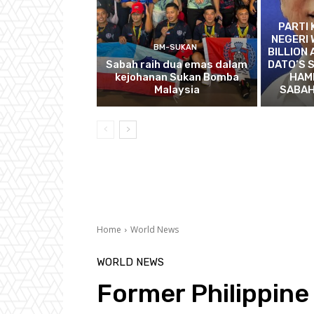
PARTI
NEGERI
BM-SUKAN
BILLION
Sabah raih dua emas dalam
DATO’S 
kejohanan Sukan Bomba
HAMI
Malaysia
SABAH