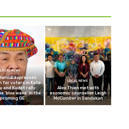
LOCAL NEWS
Hamidi expresses
LOCAL NEWS
 for voters in Kota
 and Kudat rally
Alex Thien met with
e ‘blue wave’ in the
economic counsellor Leigh
pcoming GE
McCumber in Sandakan