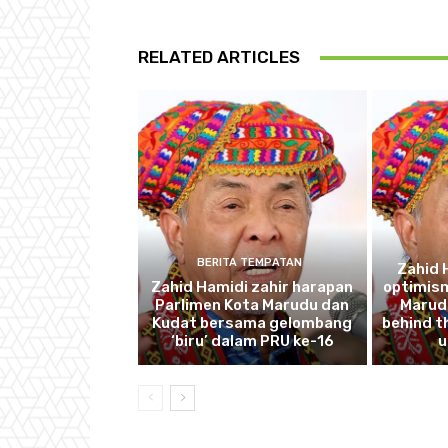
RELATED ARTICLES
BERITA TEMPATAN
Zahid 
Zahid Hamidi zahir harapan
optimism
Parlimen Kota Marudu dan
Marudu
Kudat bersama gelombang
behind th
‘biru’ dalam PRU ke-16
u