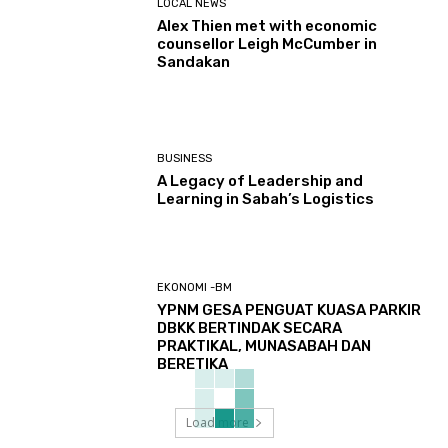
LOCAL NEWS
Alex Thien met with economic
counsellor Leigh McCumber in
Sandakan
BUSINESS
A Legacy of Leadership and
Learning in Sabah’s Logistics
EKONOMI -BM
YPNM GESA PENGUAT KUASA PARKIR
DBKK BERTINDAK SECARA
PRAKTIKAL, MUNASABAH DAN
BERETIKA
Load more