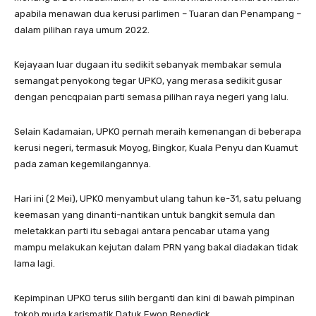
apabila menawan dua kerusi parlimen – Tuaran dan Penampang –
dalam pilihan raya umum 2022.
Kejayaan luar dugaan itu sedikit sebanyak membakar semula
semangat penyokong tegar UPKO, yang merasa sedikit gusar
dengan pencqpaian parti semasa pilihan raya negeri yang lalu.
Selain Kadamaian, UPKO pernah meraih kemenangan di beberapa
kerusi negeri, termasuk Moyog, Bingkor, Kuala Penyu dan Kuamut
pada zaman kegemilangannya.
Hari ini (2 Mei), UPKO menyambut ulang tahun ke-31, satu peluang
keemasan yang dinanti-nantikan untuk bangkit semula dan
meletakkan parti itu sebagai antara pencabar utama yang
mampu melakukan kejutan dalam PRN yang bakal diadakan tidak
lama lagi.
Kepimpinan UPKO terus silih berganti dan kini di bawah pimpinan
tokoh muda karismatik Datuk Ewon Benedick.