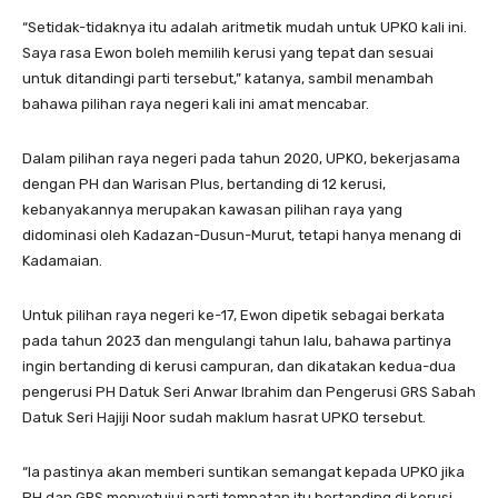
“Setidak-tidaknya itu adalah aritmetik mudah untuk UPKO kali ini.
Saya rasa Ewon boleh memilih kerusi yang tepat dan sesuai
untuk ditandingi parti tersebut,” katanya, sambil menambah
bahawa pilihan raya negeri kali ini amat mencabar.
Dalam pilihan raya negeri pada tahun 2020, UPKO, bekerjasama
dengan PH dan Warisan Plus, bertanding di 12 kerusi,
kebanyakannya merupakan kawasan pilihan raya yang
didominasi oleh Kadazan-Dusun-Murut, tetapi hanya menang di
Kadamaian.
Untuk pilihan raya negeri ke-17, Ewon dipetik sebagai berkata
pada tahun 2023 dan mengulangi tahun lalu, bahawa partinya
ingin bertanding di kerusi campuran, dan dikatakan kedua-dua
pengerusi PH Datuk Seri Anwar Ibrahim dan Pengerusi GRS Sabah
Datuk Seri Hajiji Noor sudah maklum hasrat UPKO tersebut.
“Ia pastinya akan memberi suntikan semangat kepada UPKO jika
PH dan GRS menyetujui parti tempatan itu bertanding di kerusi