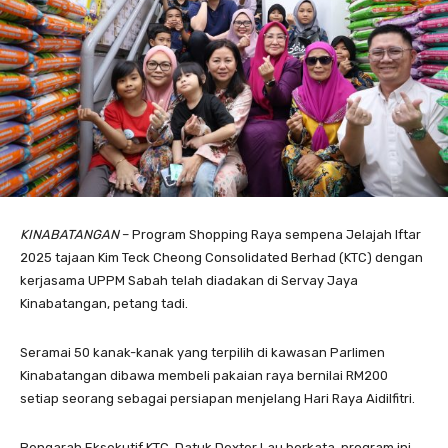
KINABATANGAN
– Program Shopping Raya sempena Jelajah Iftar
2025 tajaan Kim Teck Cheong Consolidated Berhad (KTC) dengan
kerjasama UPPM Sabah telah diadakan di Servay Jaya
Kinabatangan, petang tadi.
Seramai 50 kanak-kanak yang terpilih di kawasan Parlimen
Kinabatangan dibawa membeli pakaian raya bernilai RM200
setiap seorang sebagai persiapan menjelang Hari Raya Aidilfitri.
Pengarah Eksekutif KTC, Datuk Dexter Lau berkata, program ini