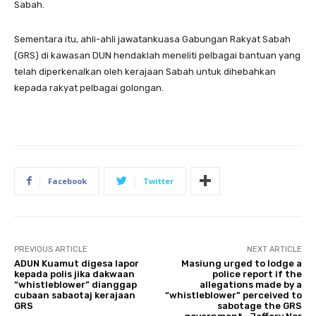
Sabah.
Sementara itu, ahli-ahli jawatankuasa Gabungan Rakyat Sabah
(GRS) di kawasan DUN hendaklah meneliti pelbagai bantuan yang
telah diperkenalkan oleh kerajaan Sabah untuk dihebahkan
kepada rakyat pelbagai golongan.
Facebook
Twitter
PREVIOUS ARTICLE
NEXT ARTICLE
ADUN Kuamut digesa lapor
Masiung urged to lodge a
kepada polis jika dakwaan
police report if the
“whistleblower” dianggap
allegations made by a
cubaan sabaotaj kerajaan
“whistleblower” perceived to
GRS
sabotage the GRS