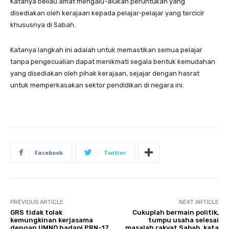
Katanya beliau amat mengalu-alukan peruntukan yang
disediakan oleh kerajaan kepada pelajar-pelajar yang tercicir
khususnya di Sabah.
Katanya langkah ini adalah untuk memastikan semua pelajar
tanpa pengecualian dapat menikmati segala bentuk kemudahan
yang disediakan oleh pihak kerajaan, sejajar dengan hasrat
untuk memperkasakan sektor pendidikan di negara ini.
Facebook
Twitter
PREVIOUS ARTICLE
NEXT ARTICLE
GRS tidak tolak
Cukuplah bermain politik,
kemungkinan kerjasama
tumpu usaha selesai
dengan UMNO hadapi PRN-17
masalah rakyat Sabah, kata