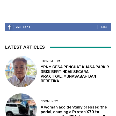
253
Fans
LIKE
LATEST ARTICLES
EKONOMI -BM
YPNM GESA PENGUAT KUASA PARKIR
DBKK BERTINDAK SECARA
PRAKTIKAL, MUNASABAH DAN
BERETIKA
COMMUNITY
A woman accidentally pressed the
pedal, causing a Proton X70 to