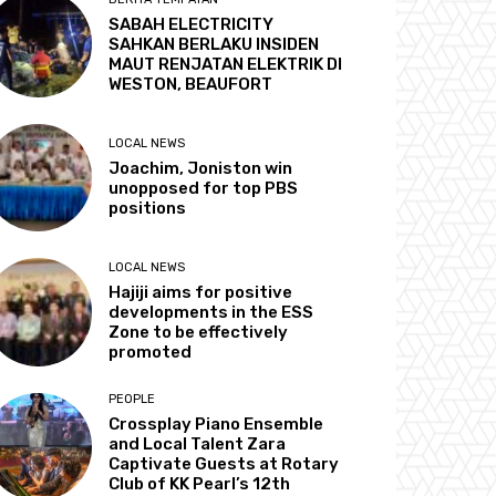
SABAH ELECTRICITY
SAHKAN BERLAKU INSIDEN
MAUT RENJATAN ELEKTRIK DI
WESTON, BEAUFORT
LOCAL NEWS
Joachim, Joniston win
unopposed for top PBS
positions
LOCAL NEWS
Hajiji aims for positive
developments in the ESS
Zone to be effectively
promoted
PEOPLE
Crossplay Piano Ensemble
and Local Talent Zara
Captivate Guests at Rotary
Club of KK Pearl’s 12th