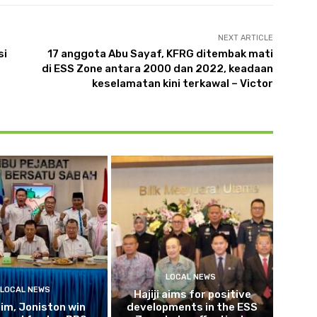
NEXT ARTICLE
si
17 anggota Abu Sayaf, KFRG ditembak mati
di ESS Zone antara 2000 dan 2022, keadaan
keselamatan kini terkawal – Victor
LOCAL NEWS
LOCAL NEWS
Hajiji aims for positive
im, Joniston win
developments in the ESS