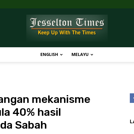
ENGLISH
MELAYU
Jesselton
angan mekanisme
Times
a 40% hasil
ada Sabah
L