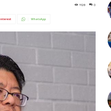
1128
0
interest
WhatsApp