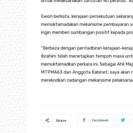
untuk melaksanakan tuntutan 40 peratus,” k
Ewon berkata, kerajaan persekutuan sekara
memuktamadakan mekanisme pembayaran semu
ingin memberi sumbangan positif kepada pro
“Berbeza dengan pentadbiran kerajaan-keraja
Ibrahim telah menetapkan tempoh masa untuk
memuktamadkan perkara ini. Sebagai Ahli Ma
MTPMA63 dan Anggota Kabinet, saya akan m
merekodkan cadangan mekanisme pelaksanaa
Facebook
Share