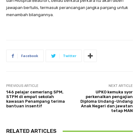
dan Hiospital Beaufort, beliau berkata perkara itu akan diberi
jawapan bertulis, termasuk perancangan jangka panjang untuk
menambah bilangannya.
Facebook
Twitter
PREVIOUS ARTICLE
NEXT ARTICLE
146 pelajar cemerlang SPM,
UPKO kemuka syor
STPM di empat sekolah
perkenalkan pengajian
kawasan Penampang terima
Diploma Undang-Undang
bantuan insentif
Anak Negeri dan jawatan
tetap MAN
RELATED ARTICLES