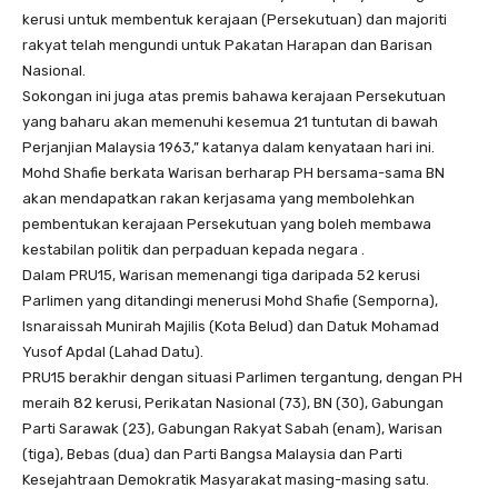
kerusi untuk membentuk kerajaan (Persekutuan) dan majoriti
rakyat telah mengundi untuk Pakatan Harapan dan Barisan
Nasional.
Sokongan ini juga atas premis bahawa kerajaan Persekutuan
yang baharu akan memenuhi kesemua 21 tuntutan di bawah
Perjanjian Malaysia 1963,” katanya dalam kenyataan hari ini.
Mohd Shafie berkata Warisan berharap PH bersama-sama BN
akan mendapatkan rakan kerjasama yang membolehkan
pembentukan kerajaan Persekutuan yang boleh membawa
kestabilan politik dan perpaduan kepada negara .
Dalam PRU15, Warisan memenangi tiga daripada 52 kerusi
Parlimen yang ditandingi menerusi Mohd Shafie (Semporna),
Isnaraissah Munirah Majilis (Kota Belud) dan Datuk Mohamad
Yusof Apdal (Lahad Datu).
PRU15 berakhir dengan situasi Parlimen tergantung, dengan PH
meraih 82 kerusi, Perikatan Nasional (73), BN (30), Gabungan
Parti Sarawak (23), Gabungan Rakyat Sabah (enam), Warisan
(tiga), Bebas (dua) dan Parti Bangsa Malaysia dan Parti
Kesejahtraan Demokratik Masyarakat masing-masing satu.