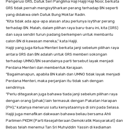
Pengerusi GRS, Datuk Seri Panglima Haji Hajiji Haji Noor, berkata
GRS tidak pernah mengisytiharkan perang terhadap BN seperti
yang didakwa oleh Datuk Bung Moktar Radin.
“Kita tidak ada apa-apa alasan atau perlunya isytihar perang
terhadap BN. Malah, dalam pilihan raya baru-baru ini, kita (GRS)
dan saya sendiri turun padang berkempen untuk membantu
calon BN di kawasan mereka,” kata Hajiji.
Hajiji yang juga Ketua Menteri berkata janji sebelum pilihan raya
antara GRS dan BN adalah untuk GRS memberi sokongan
terhadap UMNO/BN seandainya parti tersebut layak menjadi
Perdana Menteri dan membentuk Kerajaan.
“Bagaimanapun, apabila BN kalah dan UMNO tidak layak menjadi
Perdana Menteri, maka perjanjian itu tidak sah dengan
sendirinya.
“Perlu ditegaskan juga bahawa tiada janji sebelum pilihan raya
dengan orang (pihak) lain termasuk dengan Pakatan Harapan
(PH),” katanya menerusi satu kenyataannya di sini pada Selasa.
Hajiji juga menafikan dakwaan bahawa beliau bersama Ahli
Parlimen PKDM (Parti Kesejahteraan Demokratik Masyarakat) dan
Bebas telah menemui Tan Sri Muhyiddin Yassin di kediaman