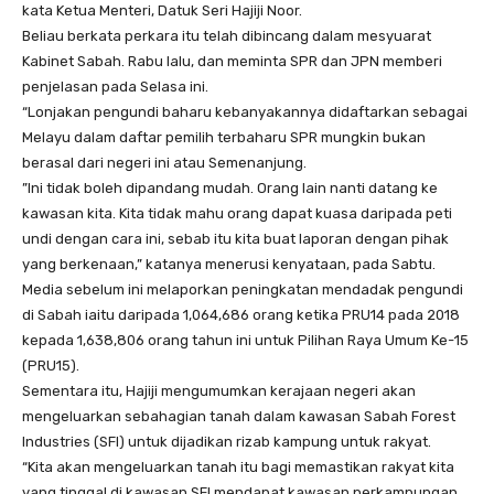
kata Ketua Menteri, Datuk Seri Hajiji Noor.
Beliau berkata perkara itu telah dibincang dalam mesyuarat
Kabinet Sabah. Rabu lalu, dan meminta SPR dan JPN memberi
penjelasan pada Selasa ini.
“Lonjakan pengundi baharu kebanyakannya didaftarkan sebagai
Melayu dalam daftar pemilih terbaharu SPR mungkin bukan
berasal dari negeri ini atau Semenanjung.
”Ini tidak boleh dipandang mudah. Orang lain nanti datang ke
kawasan kita. Kita tidak mahu orang dapat kuasa daripada peti
undi dengan cara ini, sebab itu kita buat laporan dengan pihak
yang berkenaan,” katanya menerusi kenyataan, pada Sabtu.
Media sebelum ini melaporkan peningkatan mendadak pengundi
di Sabah iaitu daripada 1,064,686 orang ketika PRU14 pada 2018
kepada 1,638,806 orang tahun ini untuk Pilihan Raya Umum Ke-15
(PRU15).
Sementara itu, Hajiji mengumumkan kerajaan negeri akan
mengeluarkan sebahagian tanah dalam kawasan Sabah Forest
Industries (SFI) untuk dijadikan rizab kampung untuk rakyat.
“Kita akan mengeluarkan tanah itu bagi memastikan rakyat kita
yang tinggal di kawasan SFI mendapat kawasan perkampungan