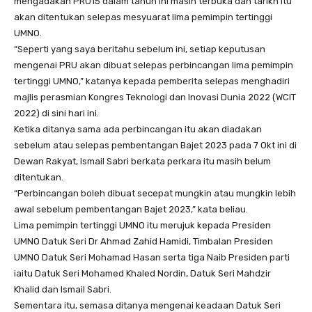
mengadakan PRU15 dalam tahun ini masih terbuka dan tarikh itu
akan ditentukan selepas mesyuarat lima pemimpin tertinggi
UMNO.
“Seperti yang saya beritahu sebelum ini, setiap keputusan
mengenai PRU akan dibuat selepas perbincangan lima pemimpin
tertinggi UMNO,” katanya kepada pemberita selepas menghadiri
majlis perasmian Kongres Teknologi dan Inovasi Dunia 2022 (WCIT
2022) di sini hari ini.
Ketika ditanya sama ada perbincangan itu akan diadakan
sebelum atau selepas pembentangan Bajet 2023 pada 7 Okt ini di
Dewan Rakyat, Ismail Sabri berkata perkara itu masih belum
ditentukan.
“Perbincangan boleh dibuat secepat mungkin atau mungkin lebih
awal sebelum pembentangan Bajet 2023,” kata beliau.
Lima pemimpin tertinggi UMNO itu merujuk kepada Presiden
UMNO Datuk Seri Dr Ahmad Zahid Hamidi, Timbalan Presiden
UMNO Datuk Seri Mohamad Hasan serta tiga Naib Presiden parti
iaitu Datuk Seri Mohamed Khaled Nordin, Datuk Seri Mahdzir
Khalid dan Ismail Sabri.
Sementara itu, semasa ditanya mengenai keadaan Datuk Seri