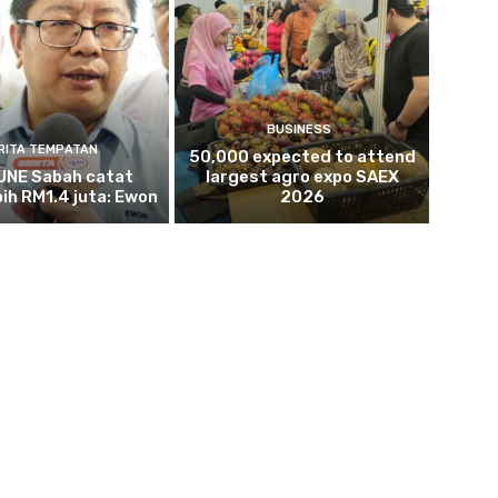
BUSINESS
RITA TEMPATAN
50,000 expected to attend
NE Sabah catat
largest agro expo SAEX
bih RM1.4 juta: Ewon
2026