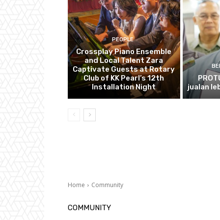
PEOPLE
Crossplay Piano Ensemble
and Local Talent Zara
BE
Captivate Guests at Rotary
Club of KK Pearl’s 12th
PROTU
Installation Night
jualan le