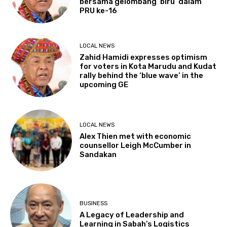
bersama gelombang ‘biru’ dalam
PRU ke-16
LOCAL NEWS
Zahid Hamidi expresses optimism
for voters in Kota Marudu and Kudat
rally behind the ‘blue wave’ in the
upcoming GE
LOCAL NEWS
Alex Thien met with economic
counsellor Leigh McCumber in
Sandakan
BUSINESS
A Legacy of Leadership and
Learning in Sabah’s Logistics