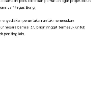
elama ini perlu diberikan perhatian agar projek lebuh
apannya ” tegas Bung.
t menyediakan peruntukan untuk meneruskan
 negara bernilai 3.5 bilion ringgit termasuk untuk
 penting lain.