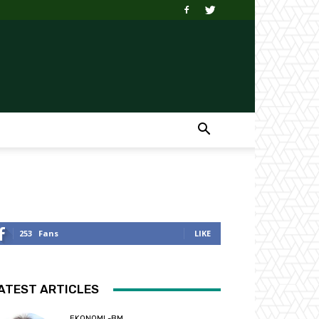
253
Fans
LIKE
ATEST ARTICLES
EKONOMI -BM