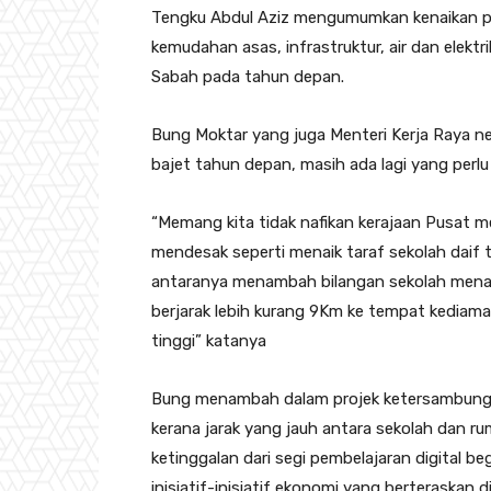
Tengku Abdul Aziz mengumumkan kenaikan p
kemudahan asas, infrastruktur, air dan elektr
Sabah pada tahun depan.
Bung Moktar yang juga Menteri Kerja Raya neg
bajet tahun depan, masih ada lagi yang perl
“Memang kita tidak nafikan kerajaan Pusat 
mendesak seperti menaik taraf sekolah daif t
antaranya menambah bilangan sekolah menang
berjarak lebih kurang 9Km ke tempat kediama
tinggi” katanya
Bung menambah dalam projek ketersambungan 
kerana jarak yang jauh antara sekolah dan ru
ketinggalan dari segi pembelajaran digital be
inisiatif-inisiatif ekonomi yang berteraska