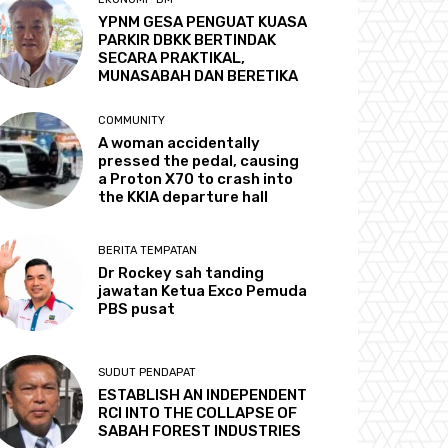
YPNM GESA PENGUAT KUASA
PARKIR DBKK BERTINDAK
SECARA PRAKTIKAL,
MUNASABAH DAN BERETIKA
COMMUNITY
A woman accidentally
pressed the pedal, causing
a Proton X70 to crash into
the KKIA departure hall
BERITA TEMPATAN
Dr Rockey sah tanding
jawatan Ketua Exco Pemuda
PBS pusat
SUDUT PENDAPAT
ESTABLISH AN INDEPENDENT
RCI INTO THE COLLAPSE OF
SABAH FOREST INDUSTRIES