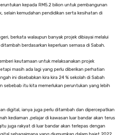
eruntukan kepada RM5.2 bilion untuk pembangunan
ik, selain kemudahan pendidikan serta kesihatan di
eri, berkata walaupun banyak projek dibiayai melalui
u ditambah berdasarkan keperluan semasa di Sabah.
memberi keutamaan untuk melaksanakan projek
etapi masih ada lagi yang perlu diberikan perhatian
ah ini disebabkan kira kira 24 % sekolah di Sabah
n sebebab itu kita memerlukan peruntukan yang lebih
digital, ianya juga perlu ditambah dan dipercepatkan
mah kediaman ,pelajar di kawasan luar bandar akan terus
gitu juga rakyat di luar bandar akan terlepas dengan
n digital sebagaimana yang diumumkan dalam bajet 2022