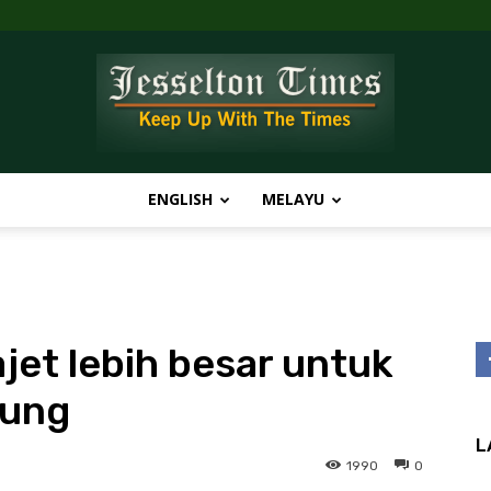
ENGLISH
MELAYU
Jesselton
jet lebih besar untuk
Times
Bung
L
1990
0