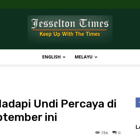
ENGLISH
MELAYU
Jesselton
adapi Undi Percaya di
Times
tember ini
L
736
0