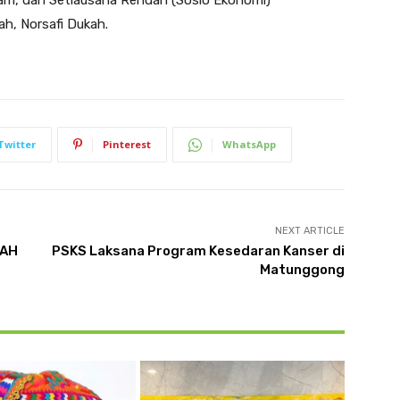
am, dan Setiausaha Rendah (Sosio Ekonomi)
h, Norsafi Dukah.
Twitter
Pinterest
WhatsApp
NEXT ARTICLE
BAH
PSKS Laksana Program Kesedaran Kanser di
Matunggong