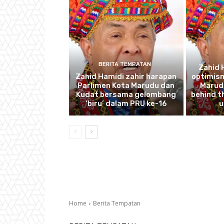
BERITA TEMPATAN
Zahid 
Zahid Hamidi zahir harapan
optimism
Parlimen Kota Marudu dan
Marudu
Kudat bersama gelombang
behind th
‘biru’ dalam PRU ke-16
u