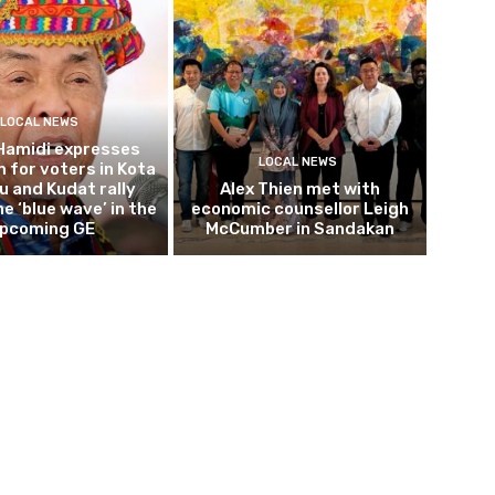
LOCAL NEWS
Hamidi expresses
LOCAL NEWS
 for voters in Kota
 and Kudat rally
Alex Thien met with
e ‘blue wave’ in the
economic counsellor Leigh
pcoming GE
McCumber in Sandakan