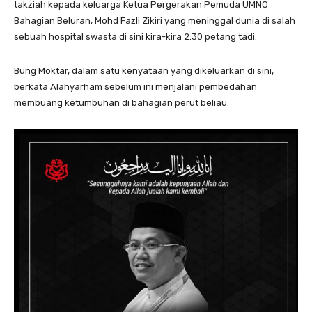
takziah kepada keluarga Ketua Pergerakan Pemuda UMNO
Bahagian Beluran, Mohd Fazli Zikiri yang meninggal dunia di salah
sebuah hospital swasta di sini kira-kira 2.30 petang tadi.
Bung Moktar, dalam satu kenyataan yang dikeluarkan di sini,
berkata Alahyarham sebelum ini menjalani pembedahan
membuang ketumbuhan di bahagian perut beliau.