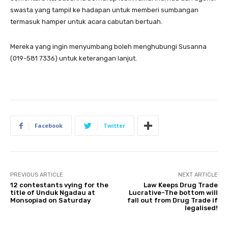
swasta yang tampil ke hadapan untuk memberi sumbangan
termasuk hamper untuk acara cabutan bertuah.
Mereka yang ingin menyumbang boleh menghubungi Susanna
(019-581 7336) untuk keterangan lanjut.
Facebook
Twitter
PREVIOUS ARTICLE
NEXT ARTICLE
12 contestants vying for the
Law Keeps Drug Trade
title of Unduk Ngadau at
Lucrative-The bottom will
Monsopiad on Saturday
fall out from Drug Trade if
legalised!