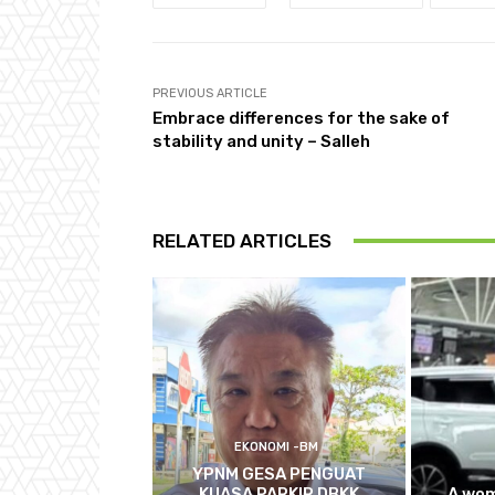
PREVIOUS ARTICLE
Embrace differences for the sake of
stability and unity – Salleh
RELATED ARTICLES
EKONOMI -BM
YPNM GESA PENGUAT
KUASA PARKIR DBKK
A wom