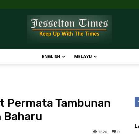
ENGLISH
MELAYU
Jesselton
aut Permata Tambunan
Times
n Baharu
L
1526
0