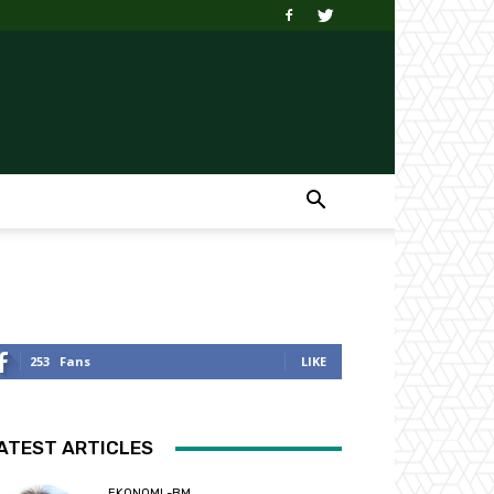
253
Fans
LIKE
ATEST ARTICLES
EKONOMI -BM