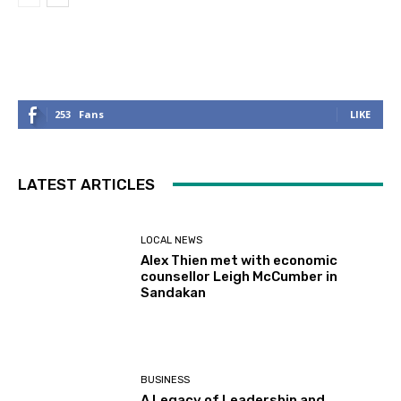
253
Fans
LIKE
LATEST ARTICLES
LOCAL NEWS
Alex Thien met with economic
counsellor Leigh McCumber in
Sandakan
BUSINESS
A Legacy of Leadership and