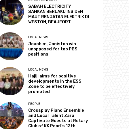
SABAH ELECTRICITY
SAHKAN BERLAKU INSIDEN
MAUT RENJATAN ELEKTRIK DI
WESTON, BEAUFORT
LOCAL NEWS
Joachim, Joniston win
unopposed for top PBS
positions
LOCAL NEWS
Hajiji aims for positive
developments in the ESS
Zone to be effectively
promoted
PEOPLE
Crossplay Piano Ensemble
and Local Talent Zara
Captivate Guests at Rotary
Club of KK Pearl’s 12th