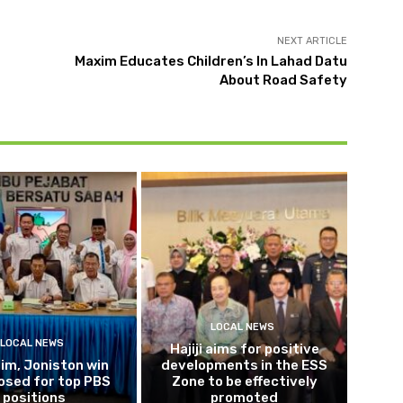
NEXT ARTICLE
Maxim Educates Children’s In Lahad Datu
About Road Safety
LOCAL NEWS
LOCAL NEWS
Hajiji aims for positive
im, Joniston win
developments in the ESS
osed for top PBS
Zone to be effectively
positions
promoted