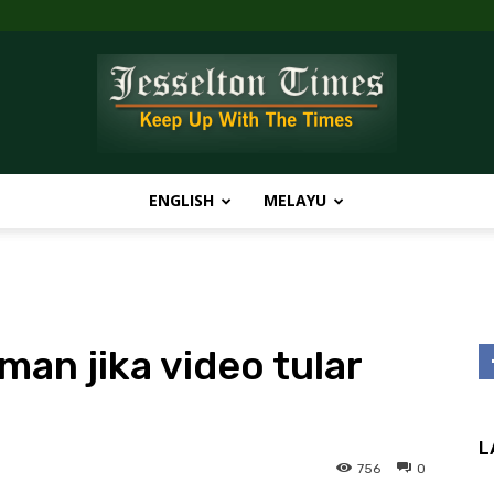
ENGLISH
MELAYU
Jesselton
man jika video tular
Times
L
756
0