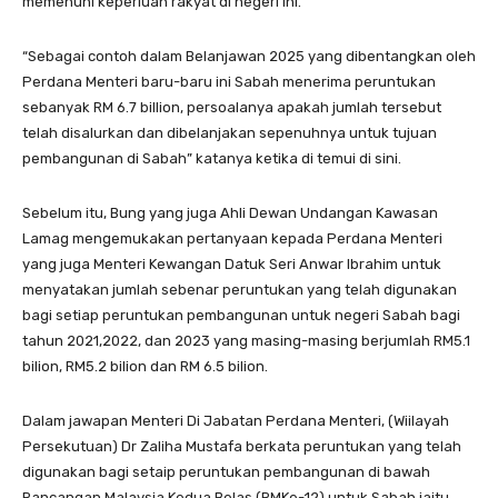
memenuhi keperluan rakyat di negeri ini.
“Sebagai contoh dalam Belanjawan 2025 yang dibentangkan oleh
Perdana Menteri baru-baru ini Sabah menerima peruntukan
sebanyak RM 6.7 billion, persoalanya apakah jumlah tersebut
telah disalurkan dan dibelanjakan sepenuhnya untuk tujuan
pembangunan di Sabah” katanya ketika di temui di sini.
Sebelum itu, Bung yang juga Ahli Dewan Undangan Kawasan
Lamag mengemukakan pertanyaan kepada Perdana Menteri
yang juga Menteri Kewangan Datuk Seri Anwar Ibrahim untuk
menyatakan jumlah sebenar peruntukan yang telah digunakan
bagi setiap peruntukan pembangunan untuk negeri Sabah bagi
tahun 2021,2022, dan 2023 yang masing-masing berjumlah RM5.1
bilion, RM5.2 bilion dan RM 6.5 bilion.
Dalam jawapan Menteri Di Jabatan Perdana Menteri, (Wiilayah
Persekutuan) Dr Zaliha Mustafa berkata peruntukan yang telah
digunakan bagi setaip peruntukan pembangunan di bawah
Rancangan Malaysia Kedua Belas (RMKe-12) untuk Sabah iaitu