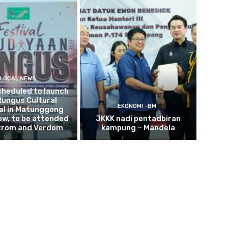
LOCAL NEWS
cheduled to launch
Rungus Cultural
EKONOMI -BM
al in Matunggong
w, to be attended
JKKK nadi pentadbiran
trom and Verdom
kampung – Mandela