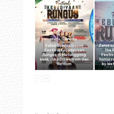
BERITA TEMPATAN
Zahid dijadual rasmi
Zahid s
Festival Kebudayaan
the 
Rungus di Matunggong
Festiv
esok, dihadiri Wetrom dan
tomorro
Verdom
by We