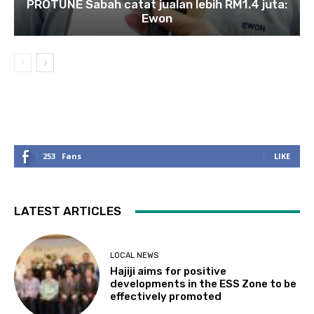
PROTUNE Sabah catat jualan lebih RM1.4 juta:
Ewon
253
Fans
LIKE
LATEST ARTICLES
LOCAL NEWS
Hajiji aims for positive
developments in the ESS Zone to be
effectively promoted