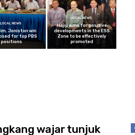
LOCAL NEWS
LOCAL NEWS
Hajiji aims for positive
im, Joniston win
developments in the ESS
osed for top PBS
Zone to be effectively
positions
promoted