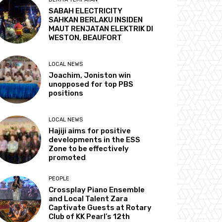
SABAH ELECTRICITY
SAHKAN BERLAKU INSIDEN
MAUT RENJATAN ELEKTRIK DI
WESTON, BEAUFORT
LOCAL NEWS
Joachim, Joniston win
unopposed for top PBS
positions
LOCAL NEWS
Hajiji aims for positive
developments in the ESS
Zone to be effectively
promoted
PEOPLE
Crossplay Piano Ensemble
and Local Talent Zara
Captivate Guests at Rotary
Club of KK Pearl’s 12th