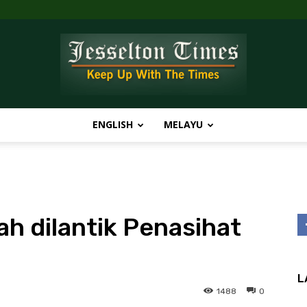
ENGLISH
MELAYU
Jesselton
ah dilantik Penasihat
Times
L
1488
0