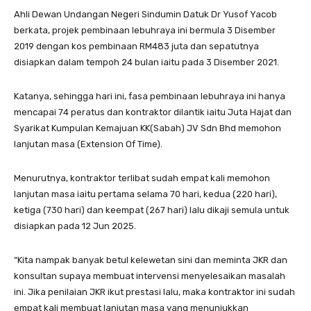
Ahli Dewan Undangan Negeri Sindumin Datuk Dr Yusof Yacob
berkata, projek pembinaan lebuhraya ini bermula 3 Disember
2019 dengan kos pembinaan RM483 juta dan sepatutnya
disiapkan dalam tempoh 24 bulan iaitu pada 3 Disember 2021.
Katanya, sehingga hari ini, fasa pembinaan lebuhraya ini hanya
mencapai 74 peratus dan kontraktor dilantik iaitu Juta Hajat dan
Syarikat Kumpulan Kemajuan KK(Sabah) JV Sdn Bhd memohon
lanjutan masa (Extension Of Time).
Menurutnya, kontraktor terlibat sudah empat kali memohon
lanjutan masa iaitu pertama selama 70 hari, kedua (220 hari),
ketiga (730 hari) dan keempat (267 hari) lalu dikaji semula untuk
disiapkan pada 12 Jun 2025.
“Kita nampak banyak betul kelewetan sini dan meminta JKR dan
konsultan supaya membuat intervensi menyelesaikan masalah
ini. Jika penilaian JKR ikut prestasi lalu, maka kontraktor ini sudah
empat kali membuat lanjutan masa yang menunjukkan