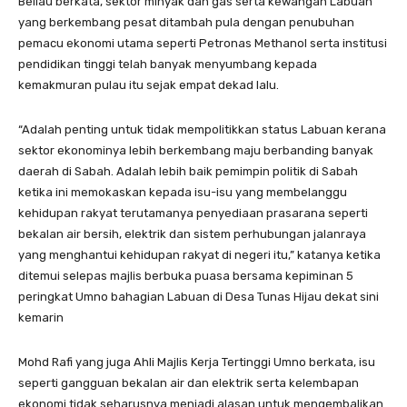
Beliau berkata, sektor minyak dan gas serta kewangan Labuan
yang berkembang pesat ditambah pula dengan penubuhan
pemacu ekonomi utama seperti Petronas Methanol serta institusi
pendidikan tinggi telah banyak menyumbang kepada
kemakmuran pulau itu sejak empat dekad lalu.
“Adalah penting untuk tidak mempolitikkan status Labuan kerana
sektor ekonominya lebih berkembang maju berbanding banyak
daerah di Sabah. Adalah lebih baik pemimpin politik di Sabah
ketika ini memokaskan kepada isu-isu yang membelanggu
kehidupan rakyat terutamanya penyediaan prasarana seperti
bekalan air bersih, elektrik dan sistem perhubungan jalanraya
yang menghantui kehidupan rakyat di negeri itu,” katanya ketika
ditemui selepas majlis berbuka puasa bersama kepiminan 5
peringkat Umno bahagian Labuan di Desa Tunas Hijau dekat sini
kemarin
Mohd Rafi yang juga Ahli Majlis Kerja Tertinggi Umno berkata, isu
seperti gangguan bekalan air dan elektrik serta kelembapan
ekonomi tidak seharusnya menjadi alasan untuk mengembalikan