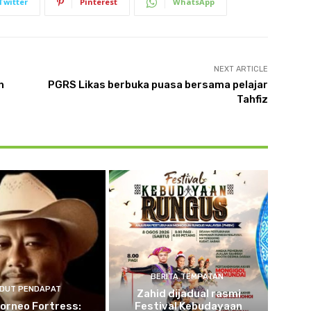
Twitter
Pinterest
WhatsApp
NEXT ARTICLE
h
PGRS Likas berbuka puasa bersama pelajar
Tahfiz
BERITA TEMPATAN
DUT PENDAPAT
Zahid dijadual rasmi
orneo Fortress:
Festival Kebudayaan