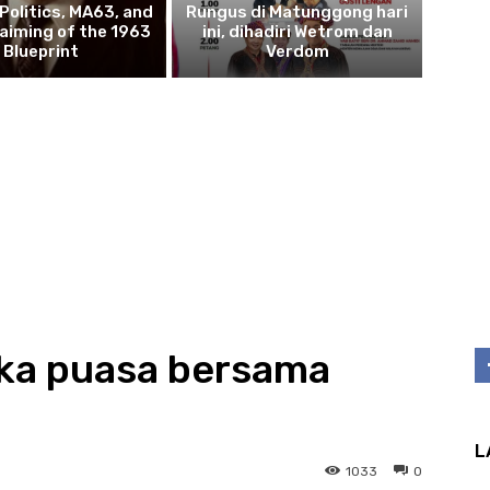
 Politics, MA63, and
Rungus di Matunggong hari
aiming of the 1963
ini, dihadiri Wetrom dan
Blueprint
Verdom