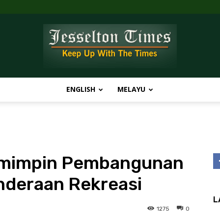
ENGLISH
MELAYU
Jesselton
emimpin Pembangunan
Times
nderaan Rekreasi
L
1275
0