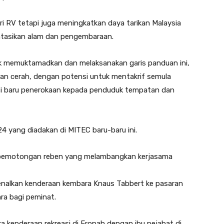
i RV tetapi juga meningkatkan daya tarikan Malaysia
ntasikan alam dan pengembaraan.
k memuktamadkan dan melaksanakan garis panduan ini,
tan cerah, dengan potensi untuk mentakrif semula
i baru penerokaan kepada penduduk tempatan dan
024 yang diadakan di MITEC baru-baru ini.
 pemotongan reben yang melambangkan kerjasama
enalkan kenderaan kembara Knaus Tabbert ke pasaran
a bagi peminat.
 kenderaan rekreasi di Eropah dengan ibu pejabat di