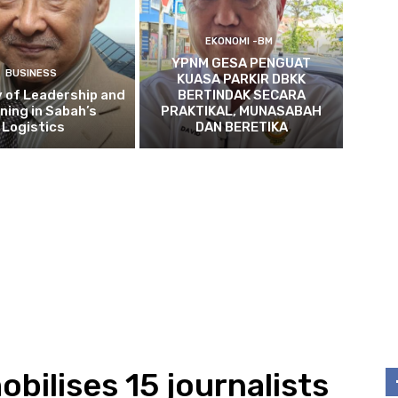
EKONOMI -BM
YPNM GESA PENGUAT
BUSINESS
KUASA PARKIR DBKK
 of Leadership and
BERTINDAK SECARA
ning in Sabah’s
PRAKTIKAL, MUNASABAH
Logistics
DAN BERETIKA