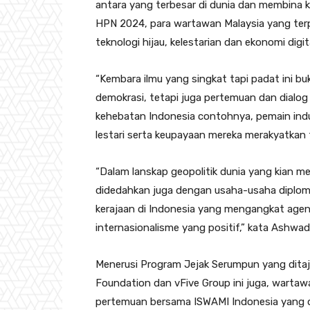
antara yang terbesar di dunia dan membina
HPN 2024, para wartawan Malaysia yang terp
teknologi hijau, kelestarian dan ekonomi digital
“Kembara ilmu yang singkat tapi padat ini b
demokrasi, tetapi juga pertemuan dan dialo
kehebatan Indonesia contohnya, pemain indus
lestari serta keupayaan mereka merakyatkan t
“Dalam lanskap geopolitik dunia yang kian me
didedahkan juga dengan usaha-usaha diplomas
kerajaan di Indonesia yang mengangkat age
internasionalisme yang positif,” kata Ashwad
Menerusi Program Jejak Serumpun yang ditaj
Foundation dan vFive Group ini juga, wartaw
pertemuan bersama ISWAMI Indonesia yang d