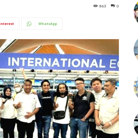
863
0
interest
WhatsApp