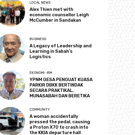
LOCAL NEWS
Alex Thien met with
economic counsellor Leigh
McCumber in Sandakan
BUSINESS
A Legacy of Leadership and
Learning in Sabah’s
Logistics
EKONOMI -BM
YPNM GESA PENGUAT KUASA
PARKIR DBKK BERTINDAK
SECARA PRAKTIKAL,
MUNASABAH DAN BERETIKA
COMMUNITY
A woman accidentally
pressed the pedal, causing
a Proton X70 to crash into
the KKIA departure hall