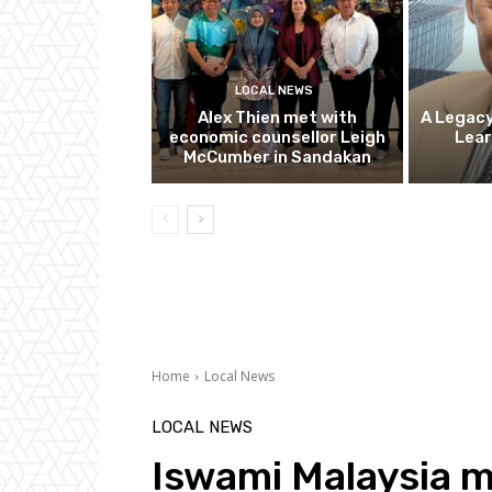
LOCAL NEWS
Alex Thien met with
A Legacy
economic counsellor Leigh
Lear
McCumber in Sandakan