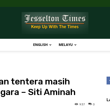
ENGLISH
MELAYU
Jesselton
n tentera masih
Times
ara – Siti Aminah
L
937
0