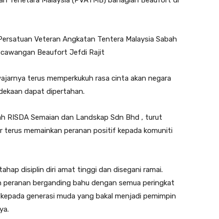
n Tenetara Malaysia (PVATMB) bahagian Beaufort di
a Persatuan Veteran Angkatan Tentera Malaysia Sabah
 cawangan Beaufort Jefdi Rajit
ewajarnya terus memperkukuh rasa cinta akan negara
erdekaan dapat dipertahan.
ah RISDA Semaian dan Landskap Sdn Bhd , turut
 terus memainkan peranan positif kepada komuniti
ahap disiplin diri amat tinggi dan disegani ramai.
in peranan berganding bahu dengan semua peringkat
i kepada generasi muda yang bakal menjadi pemimpin
ya.