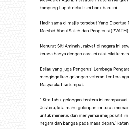
Mesyuarat Agung Persatuan Veteran Angkata
kampung Lupak dekat sini baru-baru ini.
Hadir sama di majlis tersebut Yang Dipertu
Marshid Abdul Salleh dan Pengerusi (PVATM)
Menurut Siti Aminah , rakyat di negara ini s
kerana hanya dengan cara ini nilai-nilai kem
Beliau yang juga Pengerusi Lembaga Pengar
mengingatkan golongan veteran tentera agar
Masyarakat setempat.
“ Kita tahu, golongan tentera ini mempunyai t
Justeru, kita mahu golongan ini turut mema
untuk menerus dan menyemai imej positif in
negara dan bangsa pada masa depan,” katan