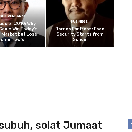
DUT PENDAPAT
BUSINESS
ass of 2010: Why
Could Win Today’s
Borneo Fortress: Food
 Market but Lose
Security Starts from
Tomorrow’s
School