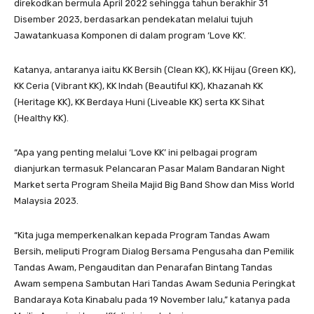
direkodkan bermula April 2022 sehingga tahun berakhir 31
Disember 2023, berdasarkan pendekatan melalui tujuh
Jawatankuasa Komponen di dalam program ‘Love KK’.
Katanya, antaranya iaitu KK Bersih (Clean KK), KK Hijau (Green KK),
KK Ceria (Vibrant KK), KK Indah (Beautiful KK), Khazanah KK
(Heritage KK), KK Berdaya Huni (Liveable KK) serta KK Sihat
(Healthy KK).
“Apa yang penting melalui ‘Love KK’ ini pelbagai program
dianjurkan termasuk Pelancaran Pasar Malam Bandaran Night
Market serta Program Sheila Majid Big Band Show dan Miss World
Malaysia 2023.
“Kita juga memperkenalkan kepada Program Tandas Awam
Bersih, meliputi Program Dialog Bersama Pengusaha dan Pemilik
Tandas Awam, Pengauditan dan Penarafan Bintang Tandas
Awam sempena Sambutan Hari Tandas Awam Sedunia Peringkat
Bandaraya Kota Kinabalu pada 19 November lalu,” katanya pada