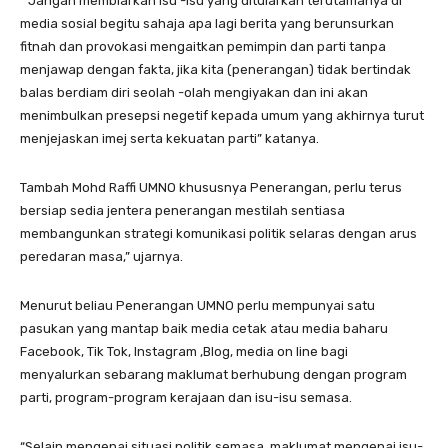
“ Jangan membiarkan isu -isu yang ditularkan terutamanya di
media sosial begitu sahaja apa lagi berita yang berunsurkan
fitnah dan provokasi mengaitkan pemimpin dan parti tanpa
menjawap dengan fakta, jika kita (penerangan) tidak bertindak
balas berdiam diri seolah -olah mengiyakan dan ini akan
menimbulkan presepsi negetif kepada umum yang akhirnya turut
menjejaskan imej serta kekuatan parti” katanya.
Tambah Mohd Raffi UMNO khususnya Penerangan, perlu terus
bersiap sedia jentera penerangan mestilah sentiasa
membangunkan strategi komunikasi politik selaras dengan arus
peredaran masa,” ujarnya.
Menurut beliau Penerangan UMNO perlu mempunyai satu
pasukan yang mantap baik media cetak atau media baharu
Facebook, Tik Tok, Instagram ,Blog, media on line bagi
menyalurkan sebarang maklumat berhubung dengan program
parti, program-program kerajaan dan isu-isu semasa.
“Selain mengenai situasi politik semasa, maklumat mengenai isu-