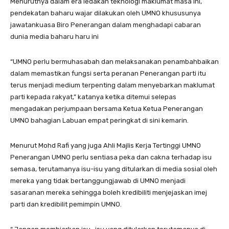
Menurutnya dalam era ledakan teknologi maklumat masa ini,
pendekatan baharu wajar dilakukan oleh UMNO khususunya
jawatankuasa Biro Penerangan dalam menghadapi cabaran
dunia media baharu haru ini
“UMNO perlu bermuhasabah dan melaksanakan penambahbaikan
dalam memastikan fungsi serta peranan Penerangan parti itu
terus menjadi medium terpenting dalam menyebarkan maklumat
parti kepada rakyat,” katanya ketika ditemui selepas
mengadakan perjumpaan bersama Ketua Ketua Penerangan
UMNO bahagian Labuan empat peringkat di sini kemarin.
Menurut Mohd Rafi yang juga Ahli Majlis Kerja Tertinggi UMNO
Penerangan UMNO perlu sentiasa peka dan cakna terhadap isu
semasa, terutamanya isu-isu yang ditularkan di media sosial oleh
mereka yang tidak bertanggungjawab di UMNO menjadi
sasaranan mereka sehingga boleh kredibiliti menjejaskan imej
parti dan kredibilit pemimpin UMNO.