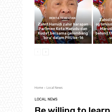
BERITA TEMPATAN
Zahid 
Zahid Hamidi zahir harapan
optimism
Parlimen Kota Marudu dan
Marudu
Kudat bersama gelombang
behind th
‘biru’ dalam PRU ke-16
u