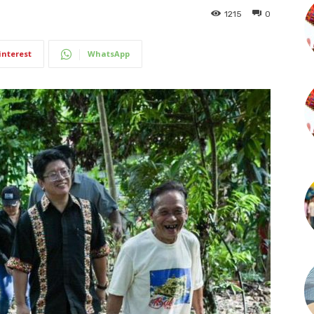
1215
0
interest
WhatsApp