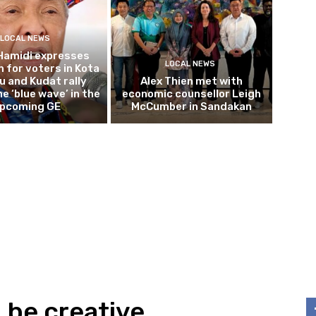
LOCAL NEWS
Hamidi expresses
LOCAL NEWS
 for voters in Kota
 and Kudat rally
Alex Thien met with
e ‘blue wave’ in the
economic counsellor Leigh
pcoming GE
McCumber in Sandakan