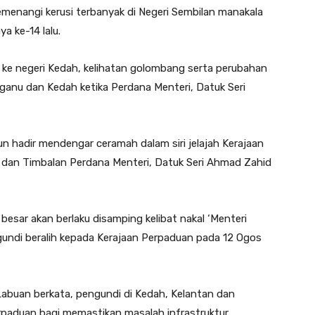
menangi kerusi terbanyak di Negeri Sembilan manakala
a ke-14 lalu.
ke negeri Kedah, kelihatan golombang serta perubahan
gganu dan Kedah ketika Perdana Menteri, Datuk Seri
un hadir mendengar ceramah dalam siri jelajah Kerajaan
 dan Timbalan Perdana Menteri, Datuk Seri Ahmad Zahid
ar akan berlaku disamping kelibat nakal ‘Menteri
undi beralih kepada Kerajaan Perpaduan pada 12 Ogos
abuan berkata, pengundi di Kedah, Kelantan dan
paduan bagi memastikan masalah infrastruktur