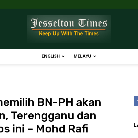
ENGLISH
MELAYU
Jesselton
emilih BN-PH akan
Times
an, Terengganu dan
s ini – Mohd Rafi
L