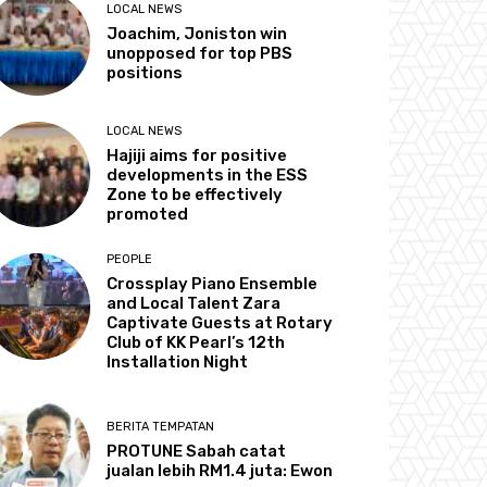
LOCAL NEWS
Joachim, Joniston win
unopposed for top PBS
positions
LOCAL NEWS
Hajiji aims for positive
developments in the ESS
Zone to be effectively
promoted
PEOPLE
Crossplay Piano Ensemble
and Local Talent Zara
Captivate Guests at Rotary
Club of KK Pearl’s 12th
Installation Night
BERITA TEMPATAN
PROTUNE Sabah catat
jualan lebih RM1.4 juta: Ewon