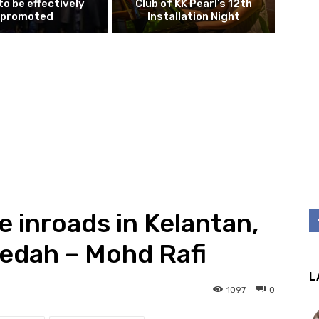
to be effectively
Club of KK Pearl’s 12th
promoted
Installation Night