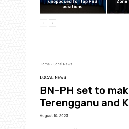
unopposed for top PBS
Zone 
positions