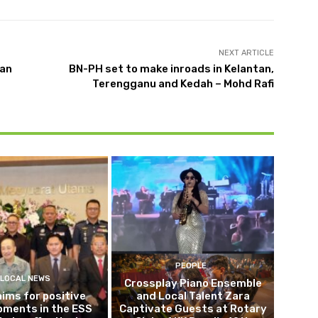
NEXT ARTICLE
kan
BN-PH set to make inroads in Kelantan,
Terengganu and Kedah – Mohd Rafi
PEOPLE
LOCAL NEWS
Crossplay Piano Ensemble
 aims for positive
and Local Talent Zara
pments in the ESS
Captivate Guests at Rotary