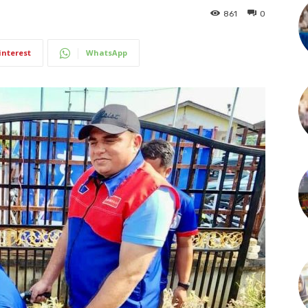
861
0
interest
WhatsApp