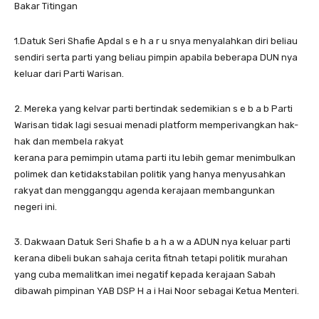
Bakar Titingan
1.Datuk Seri Shafie Apdal s e h a r u snya menyalahkan diri beliau
sendiri serta parti yang beliau pimpin apabila beberapa DUN nya
keluar dari Parti Warisan.
2. Mereka yang kelvar parti bertindak sedemikian s e b a b Parti
Warisan tidak lagi sesuai menadi platform memperivangkan hak-
hak dan membela rakyat
kerana para pemimpin utama parti itu lebih gemar menimbulkan
polimek dan ketidakstabilan politik yang hanya menyusahkan
rakyat dan menggangqu agenda kerajaan membangunkan
negeri ini.
3. Dakwaan Datuk Seri Shafie b a h a w a ADUN nya keluar parti
kerana dibeli bukan sahaja cerita fitnah tetapi politik murahan
yang cuba memalitkan imei negatif kepada kerajaan Sabah
dibawah pimpinan YAB DSP H a i Hai Noor sebagai Ketua Menteri.