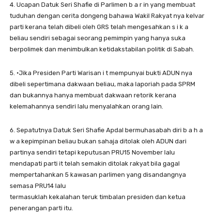
4. Ucapan Datuk Seri Shafie di Parlimen b a r in yang membuat
tuduhan dengan cerita dongeng bahawa Wakil Rakyat nya kelvar
parti kerana telah dibeli oleh GRS telah mengesahkan s i k a
beliau sendiri sebagai seorang pemimpin yang hanya suka
berpolimek dan menimbulkan ketidakstabilan politik di Sabah.
5. •Jika Presiden Parti Warisan i t mempunyai bukti ADUN nya
dibeli sepertimana dakwaan beliau, maka laporiah pada SPRM
dan bukannya hanya membuat dakwaan retorik kerana
kelemahannya sendiri lalu menyalahkan orang lain.
6. Sepatutnya Datuk Seri Shafie Apdal bermuhasabah diri b a h a
w a kepimpinan beliau bukan sahaja ditolak oleh ADUN dari
partinya sendiri tetapi keputusan PRU15 November lalu
mendapati parti it telah semakin ditolak rakyat bila gagal
mempertahankan 5 kawasan parlimen yang disandangnya
semasa PRU14 lalu
termasuklah kekalahan teruk timbalan presiden dan ketua
penerangan parti itu.