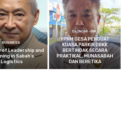
EKONOMI -BM
YPNM GESA PENGUAT
BUSINESS
KUASA PARKIR DBKK
 of Leadership and
BERTINDAK SECARA
ning in Sabah’s
PRAKTIKAL, MUNASABAH
Logistics
DAN BERETIKA