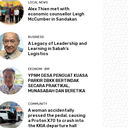
LOCAL NEWS
Alex Thien met with
economic counsellor Leigh
McCumber in Sandakan
BUSINESS
A Legacy of Leadership and
Learning in Sabah’s
Logistics
EKONOMI -BM
YPNM GESA PENGUAT KUASA
PARKIR DBKK BERTINDAK
SECARA PRAKTIKAL,
MUNASABAH DAN BERETIKA
COMMUNITY
A woman accidentally
pressed the pedal, causing
a Proton X70 to crash into
the KKIA departure hall