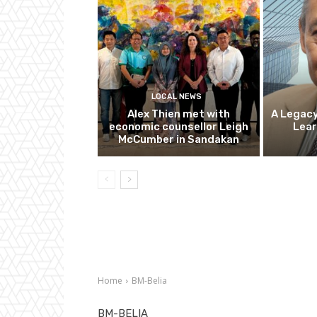
LOCAL NEWS
Alex Thien met with
A Legacy
economic counsellor Leigh
Lear
McCumber in Sandakan