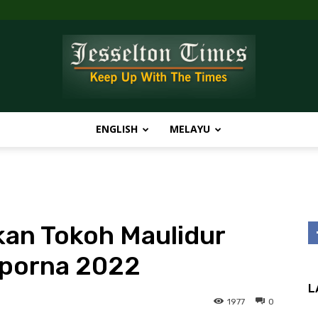
ENGLISH
MELAYU
Jesselton
kan Tokoh Maulidur
Times
mporna 2022
L
1977
0