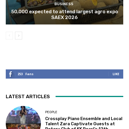
BUSINESS
50,000 expected to attend largest agro expo
SAEX 2026
253
Fans
LIKE
LATEST ARTICLES
PEOPLE
Crossplay Piano Ensemble and Local
Talent Zara Captivate Guests at
Rotary Club of KK Pearl’s 12th