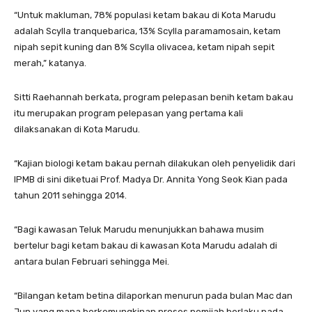
“Untuk makluman, 78% populasi ketam bakau di Kota Marudu
adalah Scylla tranquebarica, 13% Scylla paramamosain, ketam
nipah sepit kuning dan 8% Scylla olivacea, ketam nipah sepit
merah,” katanya.
Sitti Raehannah berkata, program pelepasan benih ketam bakau
itu merupakan program pelepasan yang pertama kali
dilaksanakan di Kota Marudu.
“Kajian biologi ketam bakau pernah dilakukan oleh penyelidik dari
IPMB di sini diketuai Prof. Madya Dr. Annita Yong Seok Kian pada
tahun 2011 sehingga 2014.
“Bagi kawasan Teluk Marudu menunjukkan bahawa musim
bertelur bagi ketam bakau di kawasan Kota Marudu adalah di
antara bulan Februari sehingga Mei.
“Bilangan ketam betina dilaporkan menurun pada bulan Mac dan
Jun yang mana berkemungkinan proses pemijah berlaku pada